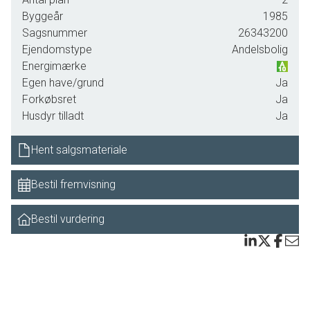
ydermere over en god legeplads samt gode
Byggeår
1985
parkeringsmuligheder for gæster.
Sagsnummer
26343200
Ejendomstype
Andelsbolig
Boligen er indrettet med entre og god trappe til 1. sal, lys
Energimærke
stue med plads til både sofagruppen og spisebordet.
Egen have/grund
Ja
Desuden udgang til nem lille gårdhave overvejende i
Forkøbsret
Ja
fliser og med varieret beplantning. Funktionelt køkken
Husdyr tilladt
Ja
åbent mod spisepladsen i stuen og fint udsyn til den
østvendte terrasse. Fra stuen er der udgang til haven med
Hent salgsmateriale
terrasse og en hyggelig pavillon
Bestil fremvisning
1.salen indeholder badværelse med bruseniche og
Bestil vurdering
vaskemaskine, et ekstra værelse samt soveværelse -
begge med faste skabe.
Andelsboligforeningen har en sund og stærk økonomi -
meget lav belåning og penge i banken. Der er styr på den