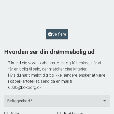
Gasværksvej 14,
6580 Vamdrup
2
Boligareal
134
m
2
Grundareal
680
m
Ejendomstype
Villa
Se flere
795.000 kr.
Hvordan ser din drømmebolig ud
Tilmeld dig vores køberkartotek og få besked, når vi
får en bolig til salg, der matcher dine kriterier.
Hvis du har tilmeldt dig og ikke længere ønsker at være
i køberkartoteket, send da en mail til
6000@kokborg.dk.
Beliggenhed
*
Villa
Rækkehus