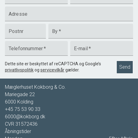
Adresse
Postnr
By
*
Telefonnummer
*
E-mail
*
Dette site er beskyttet af reCAPTCHA og Google’s
Send
privatlivspolitik
og
servicevilkår
gælder.
Mæglerhuset Kokborg & Co.
Mariegade 22
6000
Kolding
+45 75 53 90 33
6000@kokborg.dk
CVR
31572436
Åbningstider