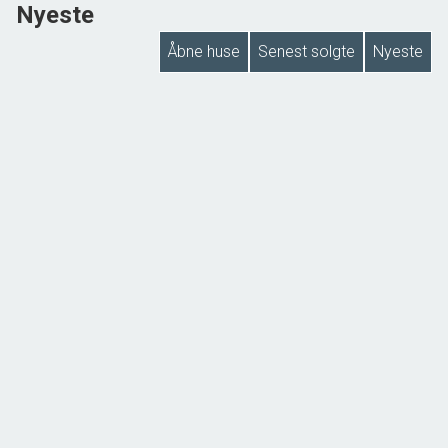
Nyeste
Åbne huse
Senest solgte
Nyeste
NYHED
Kringsvej 7, Bramdrupdam
6000 Kolding