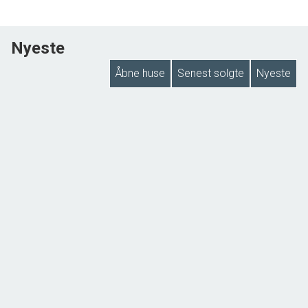
Nyeste
Åbne huse
Senest solgte
Nyeste
NYHED