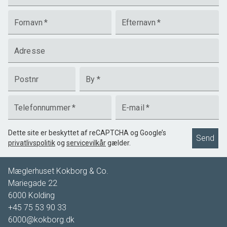
Fornavn
*
Efternavn
*
Adresse
Postnr
By
*
Telefonnummer
*
E-mail
*
Dette site er beskyttet af reCAPTCHA og Google’s
Send
privatlivspolitik
og
servicevilkår
gælder.
Mæglerhuset Kokborg & Co.
Mariegade 22
6000
Kolding
+45 75 53 90 33
6000@kokborg.dk