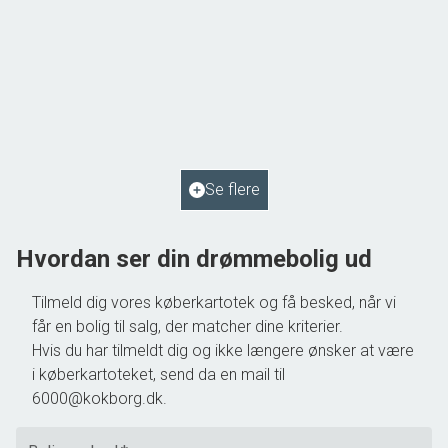
Gasværksvej 14,
6580 Vamdrup
2
Boligareal
134
m
2
Grundareal
680
m
Ejendomstype
Villa
Se flere
795.000 kr.
Hvordan ser din drømmebolig ud
Tilmeld dig vores køberkartotek og få besked, når vi
får en bolig til salg, der matcher dine kriterier.
Hvis du har tilmeldt dig og ikke længere ønsker at være
i køberkartoteket, send da en mail til
6000@kokborg.dk.