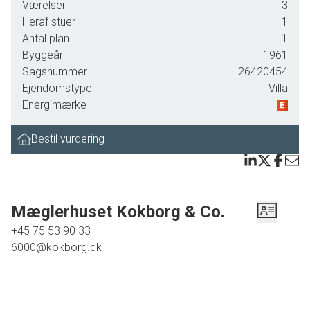
Fremstår pænt og nydeligt med blandt andet nyt tag og
Værelser
3
tagrender fra 2022. Også det flotte flisebadeværelse er
Heraf stuer
1
moderniseret indenfor de senere år.
Antal plan
1
Byggeår
1961
Indretningen i øvrigt fordeler sig på entre, et godt bryggers
Sagsnummer
26420454
med fjernvarme og god plads til
Ejendomstype
Villa
vaskemaskine/tørretumbler, lyst køkken med lille
Energimærke
spiseplads til 2 og ellers alle sædvanlige hårde hvidevarer,
en rummelig stue med fint lysindfald og udgang til
Bestil vurdering
terrassen, et børneværelse, soveværelse og sluttelig
moderniseret badeværelse med brus.
Mæglerhuset Kokborg & Co.
+45 75 53 90 33
6000@kokborg.dk