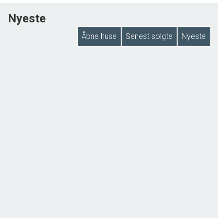
Nyeste
Åbne huse
Senest solgte
Nyeste
Kærtoften 1,