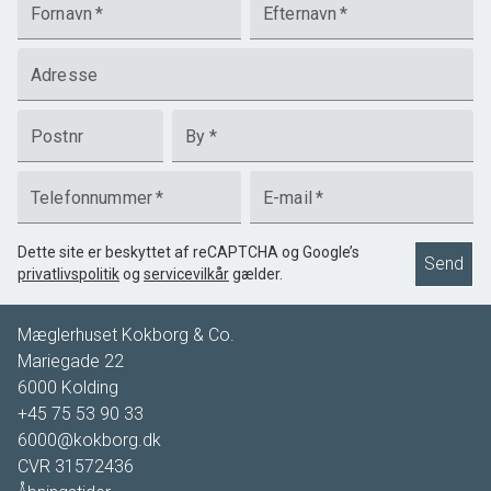
Fornavn
*
Efternavn
*
Adresse
Postnr
By
*
Telefonnummer
*
E-mail
*
Dette site er beskyttet af reCAPTCHA og Google’s
Send
privatlivspolitik
og
servicevilkår
gælder.
Mæglerhuset Kokborg & Co.
Mariegade 22
6000
Kolding
+45 75 53 90 33
6000@kokborg.dk
CVR
31572436