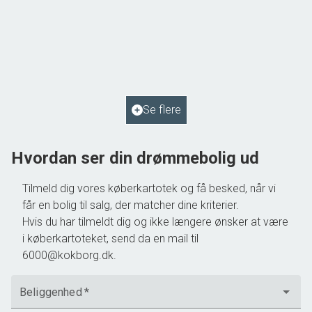
Sdr. Vilstrupvej 143, Sdr Vilstrup
6000 Kolding
2
Boligareal
96
m
2
Grundareal
2.867
m
Ejendomstype
Villa
Se flere
695.000 kr.
Hvordan ser din drømmebolig ud
Tilmeld dig vores køberkartotek og få besked, når vi
får en bolig til salg, der matcher dine kriterier.
Hvis du har tilmeldt dig og ikke længere ønsker at være
i køberkartoteket, send da en mail til
6000@kokborg.dk.
Beliggenhed
*